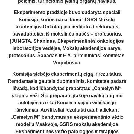
pelėmis, turinčiomis įvairių organų navikus.
Eksperimento pradžioje buvo sudaryta speciali
komisija, kurios nariai buvo: TSRS Mokslų
akademijos Onkologijos instituto direktoriaus
pavaduotojas, iš mokslinės pusės – profesorius.
ĮJUNGTA. Shaninas, Eksperimentinės onkologijos
laboratorijos vedėjas, Mokslų akademijos narys,
profesorius. Šabadas ir E.A. pirmininkas. komitetas.
Vognibovas.
Komisija stebėjo eksperimentų eigą ir rezultatus.
Remdamasis gautais duomenimis, komitetas padarė
išvadą, kad išbandytas preparatas „Camelyn M“
slopina vėžį. Šio preparato įtakoje navikų augimo
sulėtėjimas ir kai kuriais atvejais visiškas jų
išnykimas. Apytiksliai rezultatai gauti atliekant
„Camelyn M“ bandymus su eksperimentinio vėžio
modeliu Maskvoje, SSRS mokslų akademijos
Eksperimentinės vėžio patologijos ir terapijos