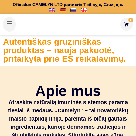
Oficialus CAMELYN LTD partneris Tbilisyje, Gruzijoje.
0
Autentiškas gruziniškas
produktas – nauja pakuotė,
pritaikyta prie ES reikalavimų.
Apie mus
Atraskite natūralią imuninės sistemos paramą
tiesiai iš medaus. „Camelyn“ – tai novatoriškų
maisto papildų linija, paremta iš bičių gautais
ingredientais, kurioje derinamos tradicijos ir
šiuolaikinis mokslas. Stiprinkite savo kūną,