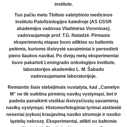
institute.
Tuo pačiu metu Tbilisio valstybinio medicinos
instituto Patofiziologijos katedroje (AS GSSR
akademijos vadovas Vladimiras Voroninas),
vadovaujamoje prof. T.G. Natadzė. Pirmasis
eksperimentų etapas buvo atliktas su baltomis
pelėmis, kurioms išsivystė savaiminiai ir persodinti
pieno liaukos navikai. Po dvejų metų eksperimentai
buvo pakartoti Leningrado onkologijos institute,
laboratorijos akademiko L. M. Šabado
vadovaujamame laboratorijoje.
Remiantis šiais stebėjimais nustatyta, kad „Camelyn
M“ ne tik sulėtina pirminių navikų vystymąsi, bet ir
padeda panaikinti visiškai išsivysčiusių savaiminių
navikų vystymąsi. Histomorfologiniai tyrimai atskleidė
neseniai įvykusį kraujavimą naviko stromoje ir naviko
ląstelių nekrozę. Eksperimentai, atlikti su baltomis