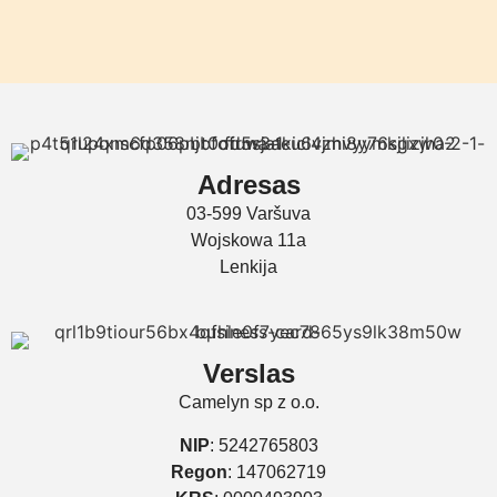
Adresas
03-599 Varšuva
Wojskowa 11a
Lenkija
Verslas
Camelyn sp z o.o.
NIP
: 5242765803
Regon
: 147062719