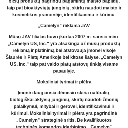
bičių produktų pagrindu pagamintų maisto papildų,
taip pat bioaktyviųjų junginių, skirtų naudoti maisto ir
kosmetikos pramonėje, identifikavimu ir kūrimu.
„Camelyn“ reklama JAV
Mūsų JAV filialas buvo įkurtas 2007 m. sausio mėn.
„Camelyn US, Inc.“ yra atsakinga už mūsų produktų
reklamą ir platinimą bei atstovauja įmonei visoje
Šiaurės ir Pietų Amerikoje bei kitose šalyse. „Camelyn
US, Inc.“ taip pat valdo platų atstovų tinklą visame
pasaulyje.
Moksliniai tyrimai ir plėtra
Įmonė daugiausia dėmesio skiria natūralių,
biologiškai aktyvių junginių, skirtų naudoti žmonių
palaikymui, mitybai ir gerovei, identifikavimui ir
kūrimui. Moksliniai tyrimai ir plėtra yra pagrindinė
„Camelyn“ strateginė sritis. Be kvalifikuotos
techninės komandos įdarbinimo, „Camelyn“