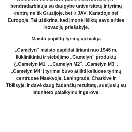
bendradarbiauja su daugybe universitetų ir tyrimų
centrų ne tik Gruzijoje, bet ir JAV, Kanadoje bei
Europoje. Tai užtikrina, kad įmonė išliktų savo srities
inovacijų priešakyje.
Maisto papildų tyrimų apžvalga
„Camelyn“ maisto papildai tiriami nuo 1946 m.
Ikiklinikiniai ir stebėjimo „Camelyn“ produktų
(„Camelyn M1“, „Camelyn M2“, „Camelyn M3“,
„Camelyn M4“) tyrimai buvo atlikti keliuose tyrimų
centruose Maskvoje, Leningrade, Charkive ir
Tbilisyje, ir davė daug žadančių rezultatų, susijusių su
imuniteto palaikymu ir gerove.