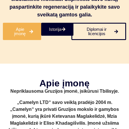
paspartinkite regeneraciją ir palaikykite savo
sveikatą gamtos galia.
Apie
Istorija
Diplomai ir
įmonę
licencijos
Apie įmonę
Nepriklausoma Gruzijos įmonė, įsikūrusi Tbilisyje.
„Camelyn LTD“ savo veiklą pradėjo 2004 m.
„Camelyn“ yra privati ​​Gruzijos mokslo ir gamybos
įmonė, kurią įkūrė Ketevanas Maglakelidzė, Mzia
Maglakelidzė ir Eliso Khadagišvilis. Įmonė užsiima