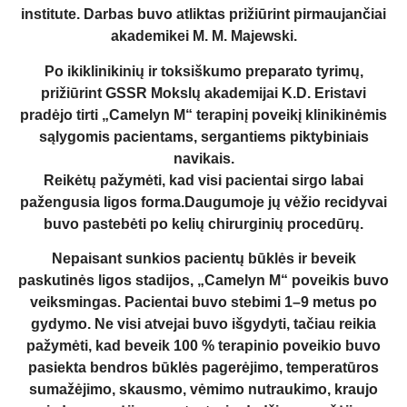
institute. Darbas buvo atliktas prižiūrint pirmaujančiai
akademikei M. M. Majewski.
Po ikiklinikinių ir toksiškumo preparato tyrimų,
prižiūrint GSSR Mokslų akademijai K.D. Eristavi
pradėjo tirti „Camelyn M“ terapinį poveikį klinikinėmis
sąlygomis pacientams, sergantiems piktybiniais
navikais.
Reikėtų pažymėti, kad visi pacientai sirgo labai
pažengusia ligos forma.Daugumoje jų vėžio recidyvai
buvo pastebėti po kelių chirurginių procedūrų.
Nepaisant sunkios pacientų būklės ir beveik
paskutinės ligos stadijos, „Camelyn M“ poveikis buvo
veiksmingas. Pacientai buvo stebimi 1–9 metus po
gydymo. Ne visi atvejai buvo išgydyti, tačiau reikia
pažymėti, kad beveik 100 % terapinio poveikio buvo
pasiekta bendros būklės pagerėjimo, temperatūros
sumažėjimo, skausmo, vėmimo nutraukimo, kraujo