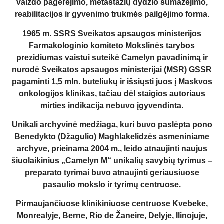
vaizdo pagerėjimo, metastazių dydžio sumažėjimo,
reabilitacijos ir gyvenimo trukmės pailgėjimo forma.
1965 m. SSRS Sveikatos apsaugos ministerijos
Farmakologinio komiteto Mokslinės tarybos
prezidiumas vaistui suteikė Camelyn pavadinimą ir
nurodė Sveikatos apsaugos ministerijai (MSR) GSSR
pagaminti 1,5 mln. buteliukų ir išsiųsti juos į Maskvos
onkologijos klinikas, tačiau dėl staigios autoriaus
mirties indikacija nebuvo įgyvendinta.
Unikali archyvinė medžiaga, kuri buvo paslėpta pono
Benedykto (Džagulio) Maghlakelidzės asmeniniame
archyve, prieinama 2004 m., leido atnaujinti naujus
šiuolaikinius „Camelyn M“ unikalių savybių tyrimus –
preparato tyrimai buvo atnaujinti geriausiuose
pasaulio mokslo ir tyrimų centruose.
Pirmaujančiuose klinikiniuose centruose Kvebeke,
Monrealyje, Berne, Rio de Žaneire, Delyje, Ilinojuje,