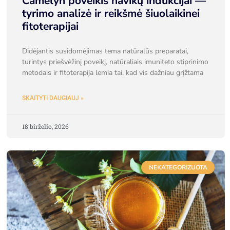
Camelyn poveikis navikų indukcijai —
tyrimo analizė ir reikšmė šiuolaikinei
fitoterapijai
Didėjantis susidomėjimas tema natūralūs preparatai,
turintys priešvėžinį poveikį, natūraliais imuniteto stiprinimo
metodais ir fitoterapija lemia tai, kad vis dažniau grįžtama
SKAITYTI DAUGIAUJ »
18 birželio, 2026
NEKATEGORIZUOTA