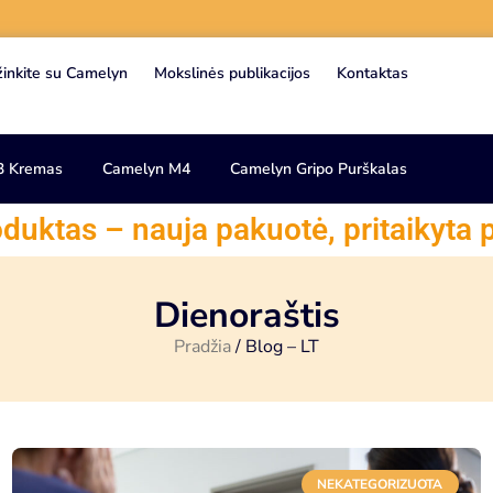
žinkite su Camelyn
Mokslinės publikacijos
Kontaktas
3 Kremas
Camelyn M4
Camelyn Gripo Purškalas
duktas – nauja pakuotė, pritaikyta p
Dienoraštis
Pradžia
/ Blog – LT
NEKATEGORIZUOTA