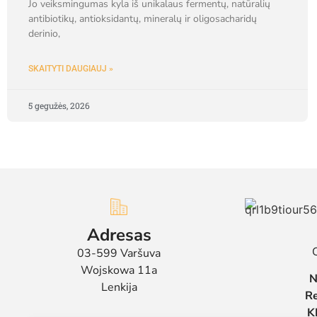
Jo veiksmingumas kyla iš unikalaus fermentų, natūralių
antibiotikų, antioksidantų, mineralų ir oligosacharidų
derinio,
SKAITYTI DAUGIAUJ »
5 gegužės, 2026
Adresas
03-599 Varšuva
Wojskowa 11a
N
Lenkija
R
K