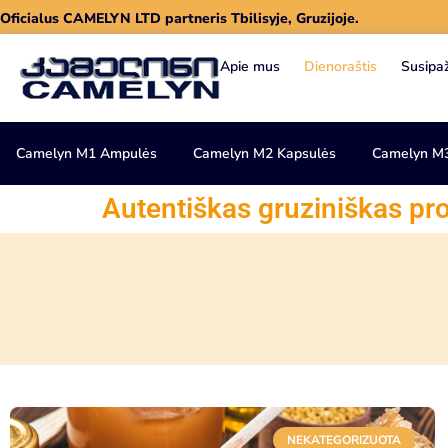
Oficialus CAMELYN LTD partneris Tbilisyje, Gruzijoje.
Apie mus
Dienoraštis
Susipa
Camelyn M1 Ampulės
Camelyn M2 Kapsulės
Camelyn M
Autentiškas gruziniškas pro
NEKATEGORIZUOTA