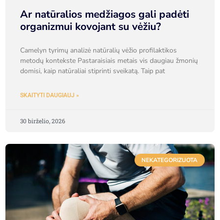
Ar natūralios medžiagos gali padėti
organizmui kovojant su vėžiu?
Camelyn tyrimų analizė natūralių vėžio profilaktikos
metodų kontekste Pastaraisiais metais vis daugiau žmonių
domisi, kaip natūraliai stiprinti sveikatą. Taip pat
SKAITYTI DAUGIAUJ »
30 birželio, 2026
NEKATEGORIZUOTA