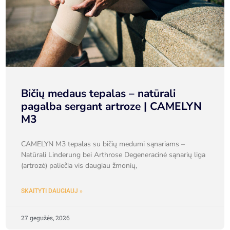
Bičių medaus tepalas – natūrali
pagalba sergant artroze | CAMELYN
M3
CAMELYN M3 tepalas su bičių medumi sąnariams –
Natūrali Linderung bei Arthrose Degeneracinė sąnarių liga
(artrozė) paliečia vis daugiau žmonių,
SKAITYTI DAUGIAUJ »
27 gegužės, 2026