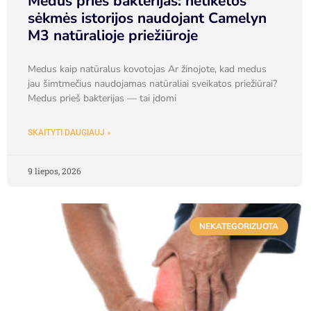
Medus prieš bakterijas: netikėtos
sėkmės istorijos naudojant Camelyn
M3 natūralioje priežiūroje
Medus kaip natūralus kovotojas Ar žinojote, kad medus
jau šimtmečius naudojamas natūraliai sveikatos priežiūrai?
Medus prieš bakterijas — tai įdomi
SKAITYTI DAUGIAUJ »
9 liepos, 2026
NEKATEGORIZUOTA