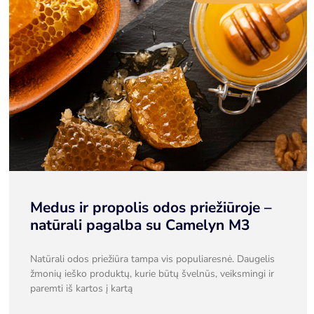
Medus ir propolis odos priežiūroje –
natūrali pagalba su Camelyn M3
Natūrali odos priežiūra tampa vis populiaresnė. Daugelis
žmonių ieško produktų, kurie būtų švelnūs, veiksmingi ir
paremti iš kartos į kartą