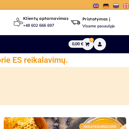
Klientų aptarnavimas
Pristatymas į
+48 602 666 697
Visame pasaulyje
0
0,00
€
rie ES reikalavimų.
NEKATEGORIZUOTA