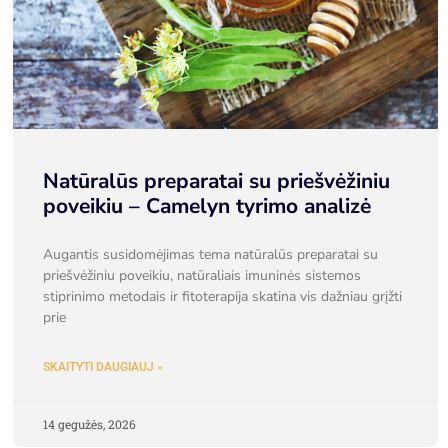
Natūralūs preparatai su priešvėžiniu
poveikiu – Camelyn tyrimo analizė
Augantis susidomėjimas tema natūralūs preparatai su
priešvėžiniu poveikiu, natūraliais imuninės sistemos
stiprinimo metodais ir fitoterapija skatina vis dažniau grįžti
prie
SKAITYTI DAUGIAUJ »
14 gegužės, 2026