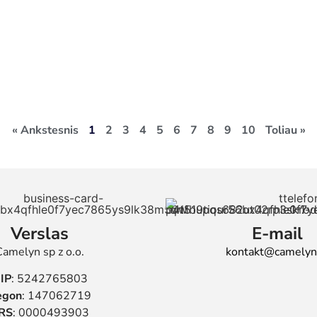
« Ankstesnis
1
2
3
4
5
6
7
8
9
10
Toliau »
Verslas
E-mail
Camelyn sp z o.o.
kontakt@camelyn
IP
: 5242765803
egon
: 147062719
RS
: 0000493903