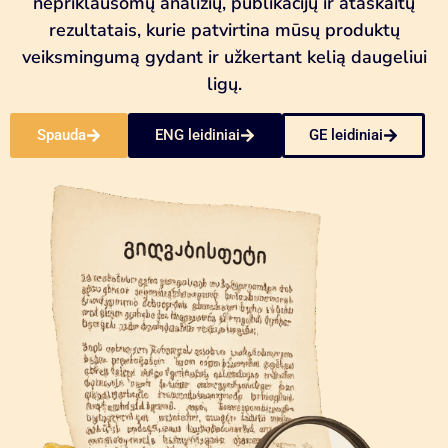
nepriklausomų analizių, publikacijų ir ataskaitų
rezultatais, kurie patvirtina mūsų produktų
veiksmingumą gydant ir užkertant kelią daugeliui
ligų.
Spauda
ENG leidiniai
GE leidiniai