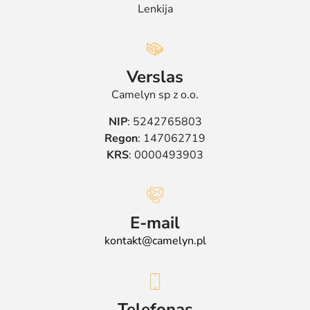
Lenkija
Verslas
Camelyn sp z o.o.
NIP
: 5242765803
Regon
: 147062719
KRS
: 0000493903
E-mail
kontakt@camelyn.pl
Telefonas