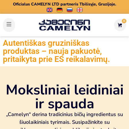
Oficialus CAMELYN LTD partneris Tbilisyje, Gruzijoje.
0
Autentiškas gruziniškas
produktas – nauja pakuotė,
pritaikyta prie ES reikalavimų.
Moksliniai leidiniai
ir spauda
„Camelyn“ derina tradicinius bičių ingredientus su
šiuolaikiniais tyrimais. Susipažinkite su